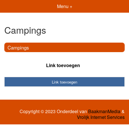
Menu +
Campings
Campings
Link toevoegen
Link toevoegen
Copyright © 2023 Onderdeel van
BaakmanMedia
&
Vrolijk Internet Services